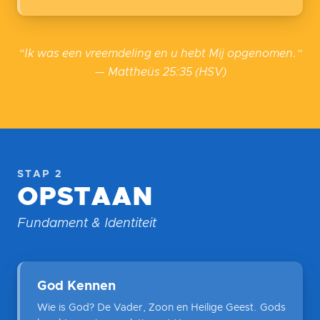
“Ik was een vreemdeling en u hebt Mij opgenomen.”
— Mattheüs 25:35 (HSV)
STAP 2
OPSTAAN
Fundament & Identiteit
God Kennen
Wie is God? De Vader, Zoon en Heilige Geest. Gods