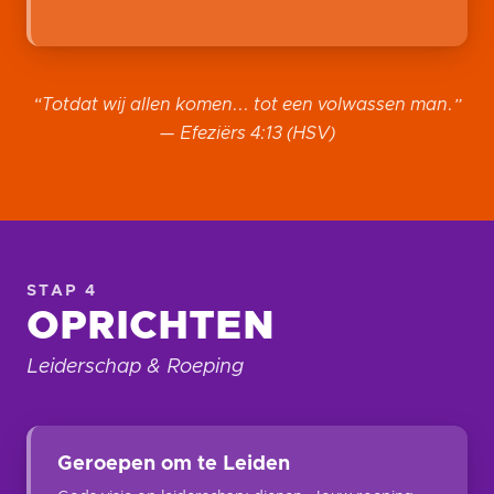
“Totdat wij allen komen... tot een volwassen man.”
— Efeziërs 4:13 (HSV)
STAP 4
OPRICHTEN
Leiderschap & Roeping
Geroepen om te Leiden