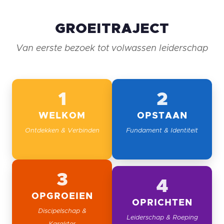
GROEITRAJECT
Van eerste bezoek tot volwassen leiderschap
1
2
WELKOM
OPSTAAN
Ontdekken & Verbinden
Fundament & Identiteit
3
4
OPGROEIEN
OPRICHTEN
Discipelschap &
Leiderschap & Roeping