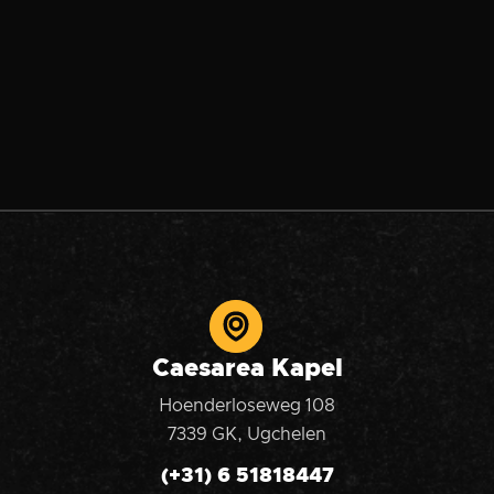
19:30 UUR

HOENDERLOSEWEG 108, UGCHELEN

Caesarea Kapel
Hoenderloseweg 108
7339 GK, Ugchelen
(+31) 6 51818447