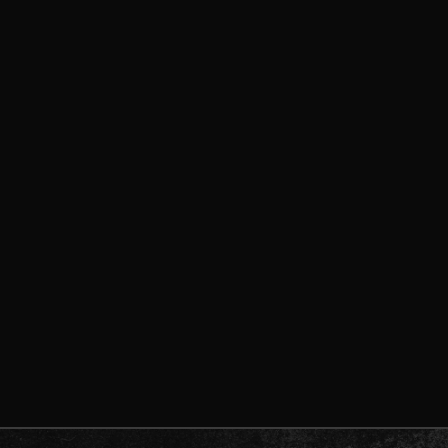
avond |
issen
EWEG 108, UGCHELEN