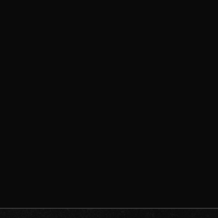
Gebedsavond |
Jan-Kees
Harmsen
WOENSDAG

19:30 UUR

HOENDERLOSEWEG 108, UGCHE
