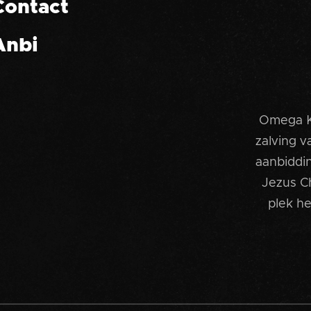
Contact
Anbi
Omega Ke
zalving v
aanbiddi
Jezus Ch
plek he