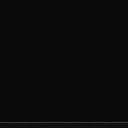
Gebeds
Marius
Cornel
WOENSDAG

19:30 UUR

LEN
HOENDERLOS
