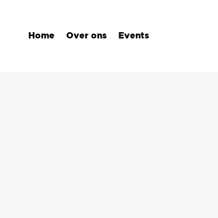
Home
Over ons
Events
Evenementen
Jam av